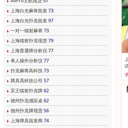
A4Pro主机现货
57
上海白光麻将批发
73
上海白光扑克批发
97
一对一镭射麻将
73
上海镭射扑克现货
79
上海普通牌分析仪
77
单人操作分析仪
77
扑克麻将高科技
73
牌具高科技公司
57
宾王镭射扑克牌
62
德州扑克感应桌
62
德州扑克牌现货
56
上海牌具批发商
74