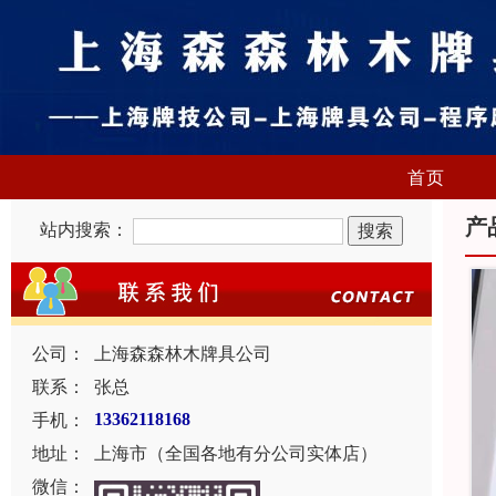
首页
产
站内搜索：
公司：
上海森森林木牌具公司
联系：
张总
手机：
13362118168
地址：
上海市（全国各地有分公司实体店）
微信：