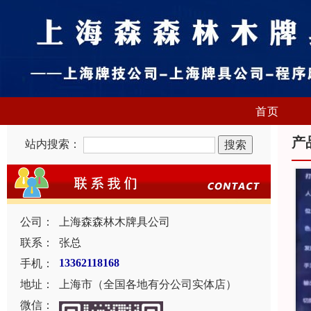
首页
产
站内搜索：
公司：
上海森森林木牌具公司
联系：
张总
手机：
13362118168
地址：
上海市（全国各地有分公司实体店）
微信：