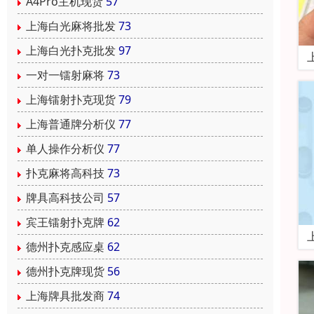
A4Pro主机现货
57
上海白光麻将批发
73
上海白光扑克批发
97
一对一镭射麻将
73
上海镭射扑克现货
79
上海普通牌分析仪
77
单人操作分析仪
77
扑克麻将高科技
73
牌具高科技公司
57
宾王镭射扑克牌
62
德州扑克感应桌
62
德州扑克牌现货
56
上海牌具批发商
74