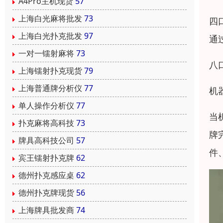
A4Pro主机现货
57
上海白光麻将批发
73
四
上海白光扑克批发
97
通
一对一镭射麻将
73
八
上海镭射扑克现货
79
上海普通牌分析仪
77
机
单人操作分析仪
77
当
扑克麻将高科技
73
牌
牌具高科技公司
57
件
宾王镭射扑克牌
62
德州扑克感应桌
62
德州扑克牌现货
56
上海牌具批发商
74