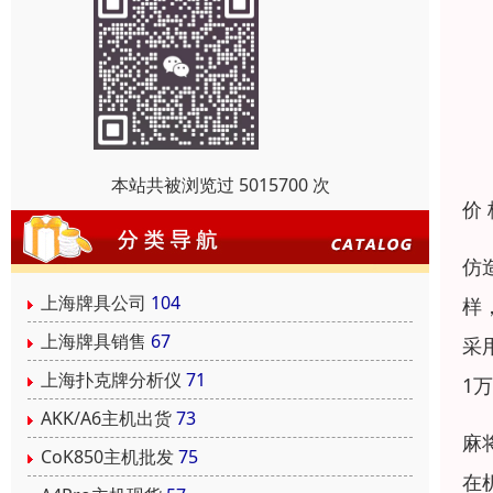
本站共被浏览过 5015700 次
价
仿
上海牌具公司
104
样
上海牌具销售
67
采
上海扑克牌分析仪
71
1
AKK/A6主机出货
73
麻
CoK850主机批发
75
在