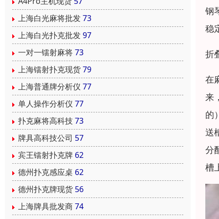
A4Pro主机现货
57
钢
上海白光麻将批发
73
稳
上海白光扑克批发
97
一对一镭射麻将
73
折
上海镭射扑克现货
79
在
上海普通牌分析仪
77
来
单人操作分析仪
77
的
扑克麻将高科技
73
送
牌具高科技公司
57
分
宾王镭射扑克牌
62
槽
德州扑克感应桌
62
德州扑克牌现货
56
上海牌具批发商
74