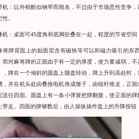
琴机：以外框酷似钢琴而闻名，不过由于市场恶性竞争，
定性。
叠机：桌面可45度角和底脚折叠在一起，程度的节省空
麻将牌背面上的贴面层含有磁铁等可以和磁力吸引的东
，而对麻将牌的正面由于有一定的厚度，使力量减弱，不
），牌在一个倾斜的圆盘上随盘转动，牌上升到高处时，
槽，并在机头处由叠推电机推成墩子，由链杆推走，正面
配送往四面。圆盘上有一条小弹簧把牌翻拨，使正面的牌
上带走。四面的牌够数后，由人操纵操作盘上的升降按钮