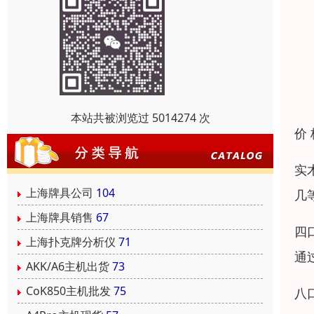
本站共被浏览过 5014274 次
价
实
上海牌具公司
104
几
上海牌具销售
67
四
上海扑克牌分析仪
71
通
AKK/A6主机出货
73
CoK850主机批发
75
八