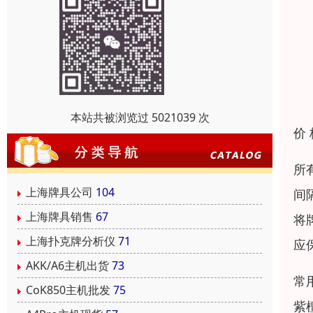
本站共被浏览过 5021039 次
价
所
上海牌具公司
104
间
上海牌具销售
67
将
上海扑克牌分析仪
71
应
AKK/A6主机出货
73
常
CoK850主机批发
75
紫