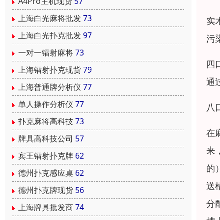
A4Pro主机现货
57
上海白光麻将批发
73
实
上海白光扑克批发
97
污
一对一镭射麻将
73
四
上海镭射扑克现货
79
通
上海普通牌分析仪
77
单人操作分析仪
77
八
扑克麻将高科技
73
在
牌具高科技公司
57
来
宾王镭射扑克牌
62
的
德州扑克感应桌
62
送
德州扑克牌现货
56
分
上海牌具批发商
74